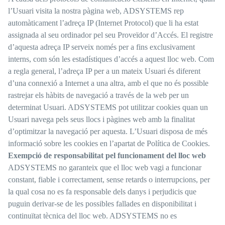
l’Usuari visita la nostra pàgina web, ADSYSTEMS rep
automàticament l’adreça IP (Internet Protocol) que li ha estat
assignada al seu ordinador pel seu Proveïdor d’Accés. El registre
d’aquesta adreça IP serveix només per a fins exclusivament
interns, com són les estadístiques d’accés a aquest lloc web. Com
a regla general, l’adreça IP per a un mateix Usuari és diferent
d’una connexió a Internet a una altra, amb el que no és possible
rastrejar els hàbits de navegació a través de la web per un
determinat Usuari. ADSYSTEMS pot utilitzar cookies quan un
Usuari navega pels seus llocs i pàgines web amb la finalitat
d’optimitzar la navegació per aquesta. L’Usuari disposa de més
informació sobre les cookies en l’apartat de Política de Cookies.
Exempció de responsabilitat pel funcionament del lloc web
ADSYSTEMS no garanteix que el lloc web vagi a funcionar
constant, fiable i correctament, sense retards o interrupcions, per
la qual cosa no es fa responsable dels danys i perjudicis que
puguin derivar-se de les possibles fallades en disponibilitat i
continuïtat tècnica del lloc web. ADSYSTEMS no es