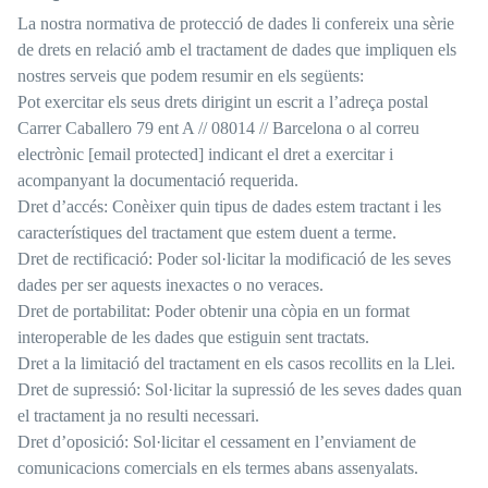
La nostra normativa de protecció de dades li confereix una sèrie
de drets en relació amb el tractament de dades que impliquen els
nostres serveis que podem resumir en els següents:
Pot exercitar els seus drets dirigint un escrit a l’adreça postal
Carrer Caballero 79 ent A // 08014 // Barcelona o al correu
electrònic
[email protected]
indicant el dret a exercitar i
acompanyant la documentació requerida.
Dret d’accés: Conèixer quin tipus de dades estem tractant i les
característiques del tractament que estem duent a terme.
Dret de rectificació: Poder sol·licitar la modificació de les seves
dades per ser aquests inexactes o no veraces.
Dret de portabilitat: Poder obtenir una còpia en un format
interoperable de les dades que estiguin sent tractats.
Dret a la limitació del tractament en els casos recollits en la Llei.
Dret de supressió: Sol·licitar la supressió de les seves dades quan
el tractament ja no resulti necessari.
Dret d’oposició: Sol·licitar el cessament en l’enviament de
comunicacions comercials en els termes abans assenyalats.