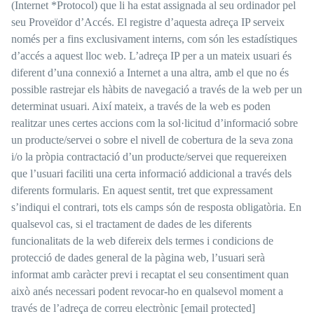
(Internet *Protocol) que li ha estat assignada al seu ordinador pel
seu Proveïdor d’Accés. El registre d’aquesta adreça IP serveix
només per a fins exclusivament interns, com són les estadístiques
d’accés a aquest lloc web. L’adreça IP per a un mateix usuari és
diferent d’una connexió a Internet a una altra, amb el que no és
possible rastrejar els hàbits de navegació a través de la web per un
determinat usuari. Així mateix, a través de la web es poden
realitzar unes certes accions com la sol·licitud d’informació sobre
un producte/servei o sobre el nivell de cobertura de la seva zona
i/o la pròpia contractació d’un producte/servei que requereixen
que l’usuari faciliti una certa informació addicional a través dels
diferents formularis. En aquest sentit, tret que expressament
s’indiqui el contrari, tots els camps són de resposta obligatòria. En
qualsevol cas, si el tractament de dades de les diferents
funcionalitats de la web difereix dels termes i condicions de
protecció de dades general de la pàgina web, l’usuari serà
informat amb caràcter previ i recaptat el seu consentiment quan
això anés necessari podent revocar-ho en qualsevol moment a
través de l’adreça de correu electrònic
[email protected]