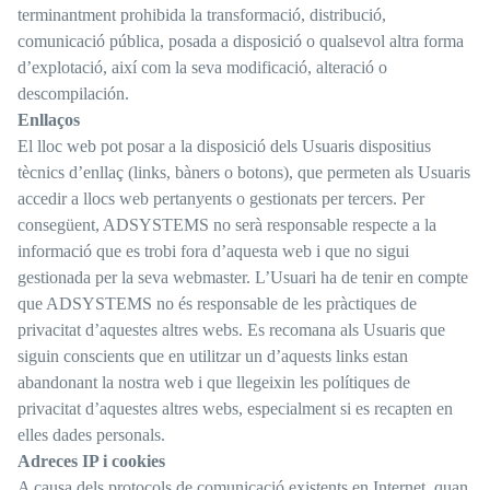
terminantment prohibida la transformació, distribució,
comunicació pública, posada a disposició o qualsevol altra forma
d’explotació, així com la seva modificació, alteració o
descompilación.
Enllaços
El lloc web pot posar a la disposició dels Usuaris dispositius
tècnics d’enllaç (links, bàners o botons), que permeten als Usuaris
accedir a llocs web pertanyents o gestionats per tercers. Per
consegüent, ADSYSTEMS no serà responsable respecte a la
informació que es trobi fora d’aquesta web i que no sigui
gestionada per la seva webmaster. L’Usuari ha de tenir en compte
que ADSYSTEMS no és responsable de les pràctiques de
privacitat d’aquestes altres webs. Es recomana als Usuaris que
siguin conscients que en utilitzar un d’aquests links estan
abandonant la nostra web i que llegeixin les polítiques de
privacitat d’aquestes altres webs, especialment si es recapten en
elles dades personals.
Adreces IP i cookies
A causa dels protocols de comunicació existents en Internet, quan