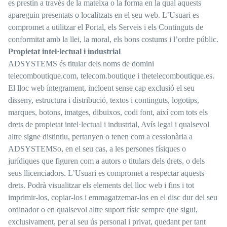
es prestin a través de la mateixa o la forma en la qual aquests
apareguin presentats o localitzats en el seu web. L’Usuari es
compromet a utilitzar el Portal, els Serveis i els Continguts de
conformitat amb la llei, la moral, els bons costums i l’ordre públic.
Propietat intel·lectual i industrial
ADSYSTEMS és titular dels noms de domini
telecomboutique.com, telecom.boutique i thetelecomboutique.es.
El lloc web íntegrament, incloent sense cap exclusió el seu
disseny, estructura i distribució, textos i continguts, logotips,
marques, botons, imatges, dibuixos, codi font, així com tots els
drets de propietat intel·lectual i industrial, Avís legal i qualsevol
altre signe distintiu, pertanyen o tenen com a cessionària a
ADSYSTEMSo, en el seu cas, a les persones físiques o
jurídiques que figuren com a autors o titulars dels drets, o dels
seus llicenciadors. L’Usuari es compromet a respectar aquests
drets. Podrà visualitzar els elements del lloc web i fins i tot
imprimir-los, copiar-los i emmagatzemar-los en el disc dur del seu
ordinador o en qualsevol altre suport físic sempre que sigui,
exclusivament, per al seu ús personal i privat, quedant per tant