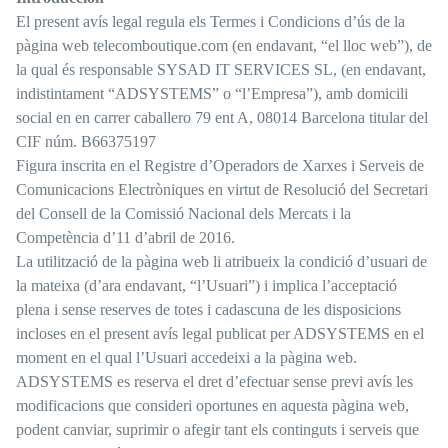
El present avís legal regula els Termes i Condicions d’ús de la
pàgina web telecomboutique.com (en endavant, “el lloc web”), de
la qual és responsable SYSAD IT SERVICES SL, (en endavant,
indistintament “ADSYSTEMS” o “l’Empresa”), amb domicili
social en en carrer caballero 79 ent A, 08014 Barcelona titular del
CIF núm. B66375197
Figura inscrita en el Registre d’Operadors de Xarxes i Serveis de
Comunicacions Electròniques en virtut de Resolució del Secretari
del Consell de la Comissió Nacional dels Mercats i la
Competència d’11 d’abril de 2016.
La utilització de la pàgina web li atribueix la condició d’usuari de
la mateixa (d’ara endavant, “l’Usuari”) i implica l’acceptació
plena i sense reserves de totes i cadascuna de les disposicions
incloses en el present avís legal publicat per ADSYSTEMS en el
moment en el qual l’Usuari accedeixi a la pàgina web.
ADSYSTEMS es reserva el dret d’efectuar sense previ avís les
modificacions que consideri oportunes en aquesta pàgina web,
podent canviar, suprimir o afegir tant els continguts i serveis que