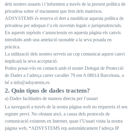
dels nostres usuaris i t’informem a través de la present política de
privadesa sobre el tractament que fem dels mateixos.
ADSYSTEMS és reserva el dret a modificar aquesta política de
privadesa per adequar-l’a els novetats legals o jurisprudencials.
En aquests supòsits s’anunciessin en aquesta pàgina els canvis
introduïts amb una antelació raonable a la seva posada en
pràctica.
La utilització dels nostres serveis un cop comunicat aquest canvi
implicarà la seva acceptació.
Podeu posar-vós en contacti amb el nostre Delegat de Protecció
de Dades a l’adreça carrer cavaller 79 ent A 08014 Barcelona, o
bé a info@adsystems.es
2. Quin tipus de dades tractem?
a) Dades facilitades de manera directa per l’usuari
La navegació a través de la nostra pàgina web no requereix el seu
registre previ. No obstant això, a causa dels protocols de
comunicació existents en Internet, quan l’Usuari visita la nostra
pàgina web, *ADSYSTEMS rep automàticament l’adreça IP